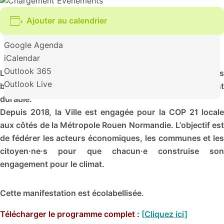
Ajouter au calendrier
Google Agenda
iCalendar
Outlook 365
La ville d’Elbeuf sur Seine se mobilise pour la nature, les
Outlook Live
bonnes pratiques environnementales et le développement
durable.
Depuis 2018, la Ville est engagée pour la COP 21 locale
aux côtés de la Métropole Rouen Normandie. L’objectif est
de fédérer les acteurs économiques, les communes et les
citoyen·ne·s pour que chacun·e construise son
engagement pour le climat.
Cette manifestation est écolabellisée.
Télécharger le programme complet :
[Cliquez ici]