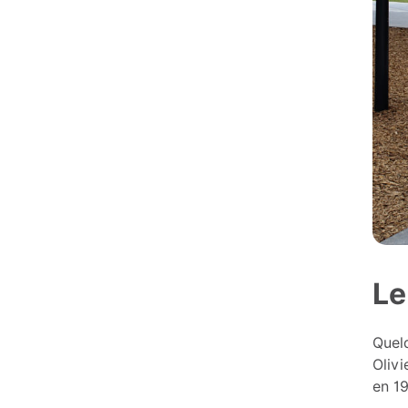
Le
Quelq
Olivi
en 19