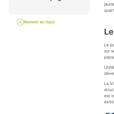
jaune
quart
Revenir en haut
Le
Le pa
sur s
paysa
Unité
déve
La Vi
struc
est-o
exist