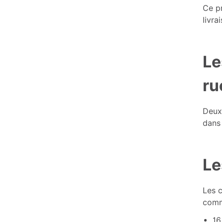
Ce pr
livra
Le
ru
Deux 
dans 
Le
Les c
comm
16