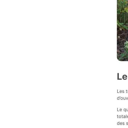
Le
Les t
d’ouv
Le qu
total
des s