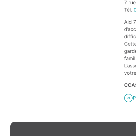
7 ru
Tél.
Aid 7
d’acc
diffi
Cett
gard
famil
L’ass
votr
CCAS
P