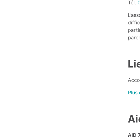
Tél.
0
L’ass
diffi
parti
paren
Li
Accom
Plus 
Ai
AID 7