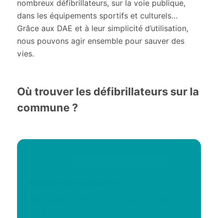
nombreux défibrillateurs, sur la voie publique,
dans les équipements sportifs et culturels…
Grâce aux DAE et à leur simplicité d’utilisation,
nous pouvons agir ensemble pour sauver des
vies.
Où trouver les défibrillateurs sur la
commune ?
R
Rechercher
e
Maison Descoubet
c
h
Administrations et équipements publics
e
–
Défibrillateur