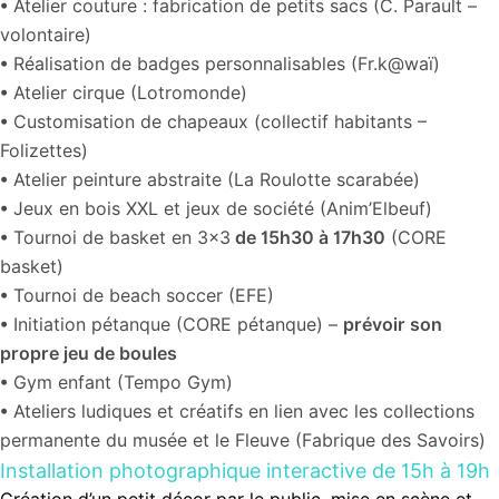
• Atelier couture : fabrication de petits sacs (C. Parault –
volontaire)
•
Réalisation de badges personnalisables (Fr.k@waï)
•
Atelier cirque (Lotromonde)
•
Customisation de chapeaux (collectif habitants –
Folizettes)
•
Atelier peinture abstraite (La Roulotte scarabée)
•
Jeux en bois XXL et jeux de société (Anim’Elbeuf)
•
Tournoi de basket en 3×3
de 15h30 à 17h30
(CORE
basket)
•
Tournoi de beach soccer (EFE)
•
Initiation pétanque (CORE pétanque) –
prévoir son
propre jeu de boules
•
Gym enfant (Tempo Gym)
•
Ateliers ludiques et créatifs en lien avec les collections
permanente du musée et le Fleuve (Fabrique des Savoirs)
Installation photographique interactive de 15h à 19h