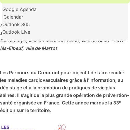
Google Agenda
iCalendar
Outlook 365
Partenaires : Office Municipal des Sports, Maison sport-
Outlook Live
santé Territoire Elbeuvien, Fédération Française de
Cardiologie, ville d’Elbeuf sur Seine, ville de Saint-Pierre-
lès-Elbeuf, ville de Martot
Les Parcours du Cœur ont pour objectif de faire reculer
les maladies cardiovasculaires grâce à l’information, au
dépistage et à la promotion de pratiques de vie plus
saines. Il s’agit de la plus grande opération de prévention-
santé organisée en France. Cette année marque la 33ᵉ
édition sur le territoire.