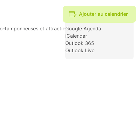
Ajouter au calendrier
to-tamponneuses et attractions spectaculaires sont
Google Agenda
iCalendar
Outlook 365
Outlook Live