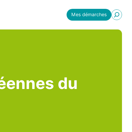
Mes démarches
éennes du