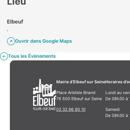
Lieu
Elbeuf
,
Ouvrir dans Google Maps
Tous les Évènements
Mairie d’Elbeuf sur Seine
Horaires d’o
Place Aristide Briand
Lundi au ven
76 500 Elbeuf sur Seine
De 08h30 à 1
02 32 96 90 10
Samedi
De 08h30 à 