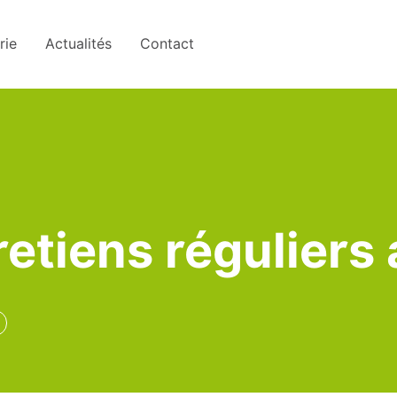
rie
Actualités
Contact
tretiens réguliers