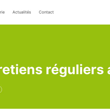
rie
Actualités
Contact
tretiens réguliers