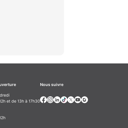
uverture
Nous suivre
dredi
2h et de 13h à 17h30
12h