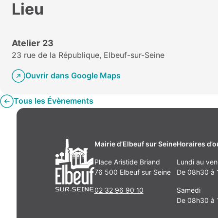
Lieu
Atelier 23
23 rue de la République, Elbeuf-sur-Seine
Ouvrir dans Google Maps
Tous les Évènements
Mairie d’Elbeuf sur Seine
Horaires d’o
Place Aristide Briand
Lundi au ven
76 500 Elbeuf sur Seine
De 08h30 à 1
02 32 96 90 10
Samedi
De 08h30 à 