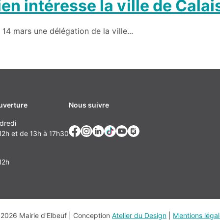
n intéresse la ville de Calai
i 14 mars une délégation de la ville...
uverture
Nous suivre
dredi
2h et de 13h à 17h30
12h
2026 Mairie d'Elbeuf | Conception
Atelier du Design
|
Mentions léga