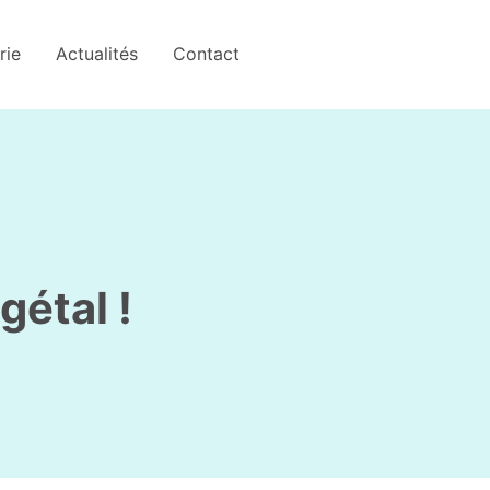
rie
Actualités
Contact
gétal !