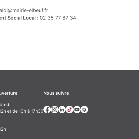
aldi@mairie-elbeuf.fr
nt Social Local :
02 35 77 87 34
uverture
Nous suivre
dredi
2h et de 13h à 17h30
12h