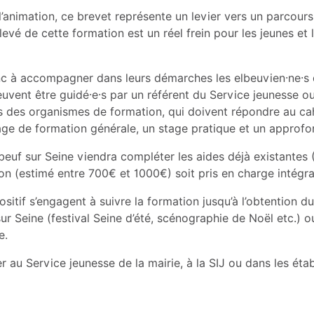
 l’animation, ce brevet représente un levier vers un parcour
evé de cette formation est un réel frein pour les jeunes et 
c à accompagner dans leurs démarches les elbeuvien·ne·s de
euvent être guidé·e·s par un référent du Service jeunesse ou
ès des organismes de formation, qui doivent répondre au ca
tage de formation générale, un stage pratique et un approf
Elbeuf sur Seine viendra compléter les aides déjà existante
tion (estimé entre 700€ et 1000€) soit pris en charge intégr
ositif s’engagent à suivre la formation jusqu’à l’obtention 
sur Seine (festival Seine d’été, scénographie de Noël etc.) 
e.
r au Service jeunesse de la mairie, à la SIJ ou dans les éta