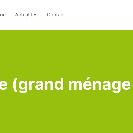
rie
Actualités
Contact
re (grand ménage