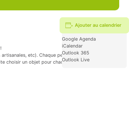
Ajouter au calendrier
Google Agenda
iCalendar
!
Outlook 365
ns artisanales, etc). Chaque personne peut apporter de 1 à
Outlook Live
ite choisir un objet pour chaque ticket en leur possession,