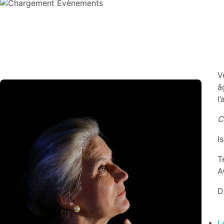
V
a
l
C
I
T
A
D
L