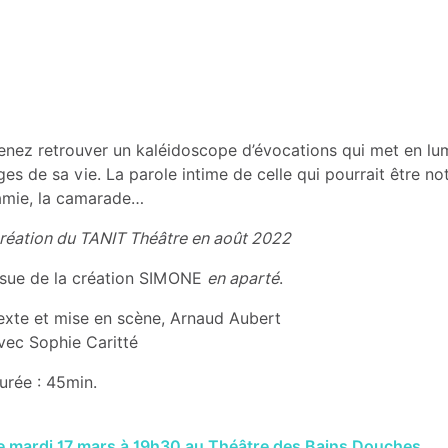
enez retrouver un kaléidoscope d’évocations qui met en lumie
̂ges de sa vie. La parole intime de celle qui pourrait être notr
’amie, la camarade…
réation du TANIT Théâtre en août 2022
ssue de la création SIMONE
en aparté
.
exte et mise en scène, Arnaud Aubert
vec Sophie Caritté
urée : 45min.
e mardi 17 mars à 19h30 au Théâtre des Bains Douches