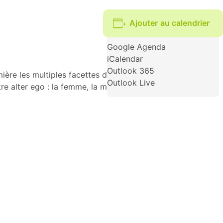
Ajouter au calendrier
Google Agenda
iCalendar
Outlook 365
̀re les multiples facettes de Simone Veil, à différents
Outlook Live
e alter ego : la femme, la mère, la fille, l’épouse, la sœur,