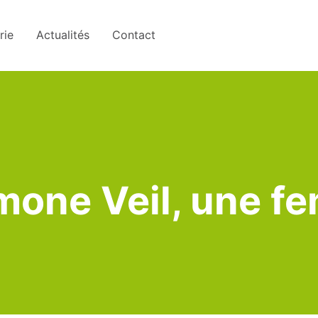
rie
Actualités
Contact
mone Veil, une f