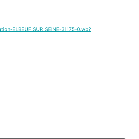
entation-ELBEUF_SUR_SEINE-31175-0.wb?