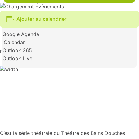
Ajouter au calendrier
Google Agenda
iCalendar
Outlook 365
Par la compagnie La Part du pauvre
Outlook Live
C’est la série théâtrale du Théâtre des Bains Douches