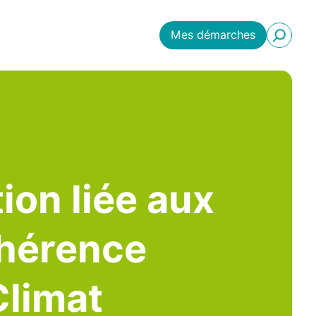
Mes démarches
ion liée aux
hérence
Climat