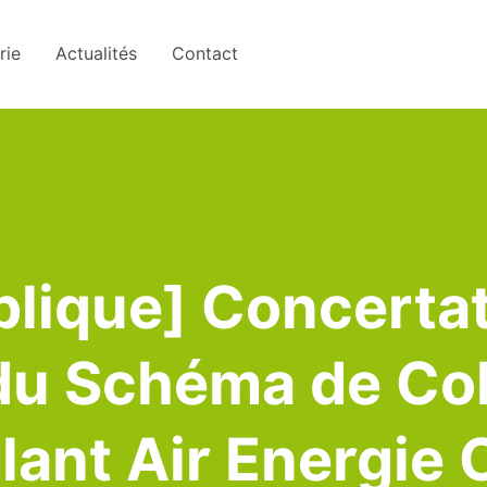
rie
Actualités
Contact
lique] Concertat
du Schéma de Co
alant Air Energie 