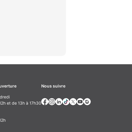
uverture
Nous suivre
dredi
2h et de 13h à 17h30
12h