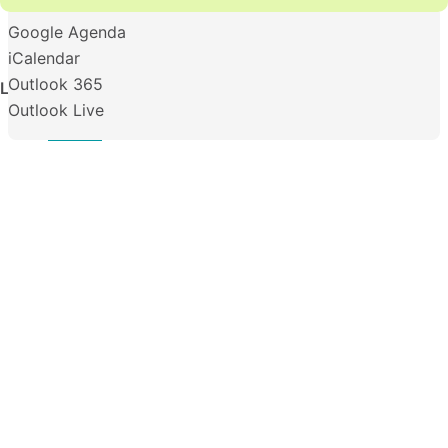
Google Agenda
iCalendar
Outlook 365
La fête continue cet été !
Outlook Live