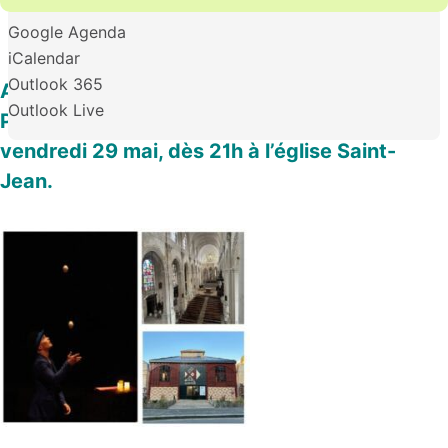
Google Agenda
iCalendar
Outlook 365
A l’occasion du festival normand du
Outlook Live
Patrimoine, la Ville vous donne rendez-vous
vendredi 29 mai, dès 21h à l’église Saint-
Jean.