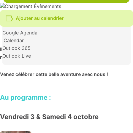
Ajouter au calendrier
Google Agenda
iCalendar
Outlook 365
Il y a 10 ans, après d’importants travaux de
Outlook Live
modernisation, la Médiathèque réouvrait ses portes.
Venez célébrer cette belle aventure avec nous !
Au programme :
Vendredi 3 & Samedi 4 octobre