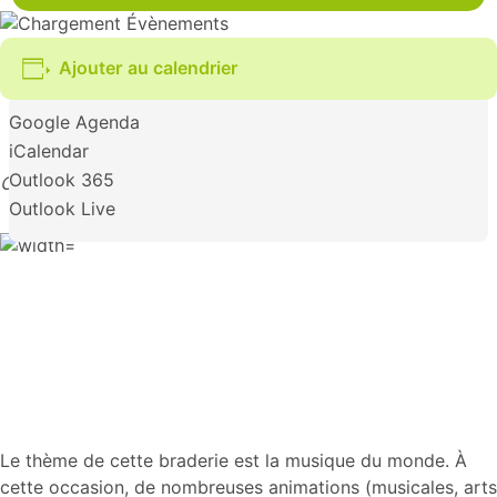
Ajouter au calendrier
Google Agenda
iCalendar
Outlook 365
Organisée par la LVPE en lien avec la Ville
Outlook Live
Le thème de cette braderie est la musique du monde. À
cette occasion, de nombreuses animations (musicales, arts