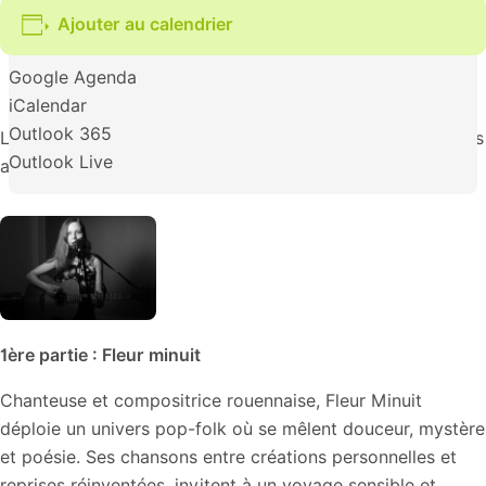
Ajouter au calendrier
Google Agenda
iCalendar
Outlook 365
L’association CST et la Ville proposent une soirée concerts
Outlook Live
avec les groupes suivants :
1ère partie :
Fleur minuit
Chanteuse et compositrice rouennaise, Fleur Minuit
déploie un univers pop-folk où se mêlent douceur, mystère
et poésie. Ses chansons entre créations personnelles et
reprises réinventées, invitent à un voyage sensible et