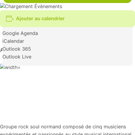
Ajouter au calendrier
Google Agenda
iCalendar
Outlook 365
Par Nathwest
Outlook Live
Groupe rock soul normand composé de cinq musiciens
expérimentés et passionnés au style musical international