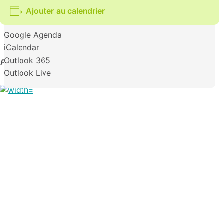
Ajouter au calendrier
Google Agenda
iCalendar
Outlook 365
Par l’artiste Mélanie Gentil
Outlook Live