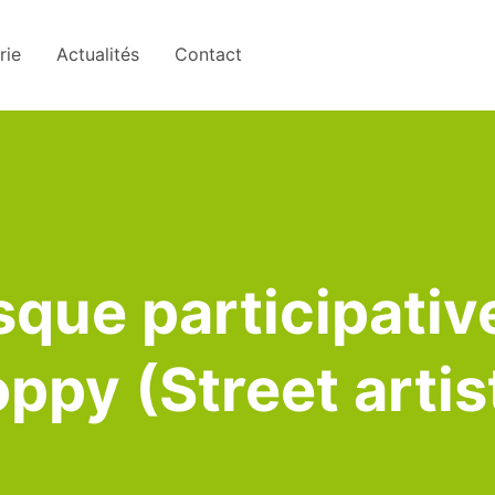
rie
Actualités
Contact
esque participati
py (Street artis