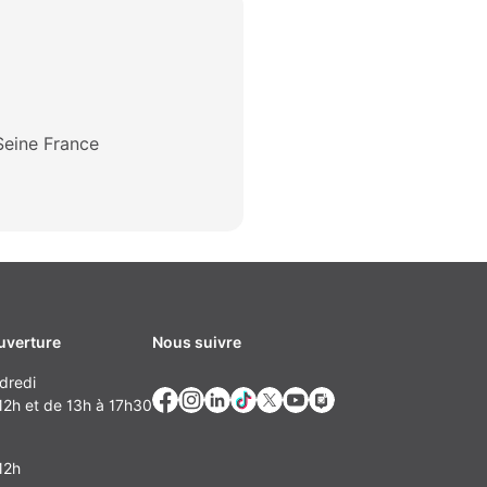
 Seine France
uverture
Nous suivre
dredi
2h et de 13h à 17h30
12h