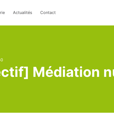
rie
Actualités
Contact
30
lectif] Médiation