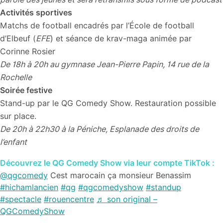
Activités sportives
Matchs de football encadrés par l’École de football
d’Elbeuf (
EFE
) et séance de krav-maga animée par
Corinne Rosier
De 18h à 20h au gymnase Jean-Pierre Papin, 14 rue de la
Rochelle
Soirée festive
Stand-up par le QG Comedy Show. Restauration possible
sur place.
De 20h à 22h30 à la Péniche, Esplanade des droits de
l’enfant
Découvrez le QG Comedy Show via leur compte TikTok :
@qgcomedy
Cest marocain ça monsieur Benassim
#hichamlancien
#qg
#qgcomedyshow
#standup
#spectacle
#rouencentre
♬ son original –
QGComedyShow