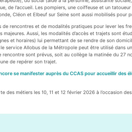
hérapeute), du social (aide à la personne, assistante social
que, de l’accueil. Les pompiers, une coiffeuse et un tatoueu
nde, Cléon et Elbeuf sur Seine sont aussi mobilisés pour pr
 de rencontres et de modalités pratiques pour lever les fre
és majeures. Aussi, les modalités d’accès et trajets sont ét
es et horaires) lui permettant de se rendre de son domicile
le service Allobus de la Métropole peut être utilisé dans un 
 rencontre sont prévus, soit au collège la matinée du 27 no
une de repérer son trajet.
ore se manifester auprès du CCAS pour accueillir des élèv
e des métiers les 10, 11 et 12 février 2026 à l’occasion des 