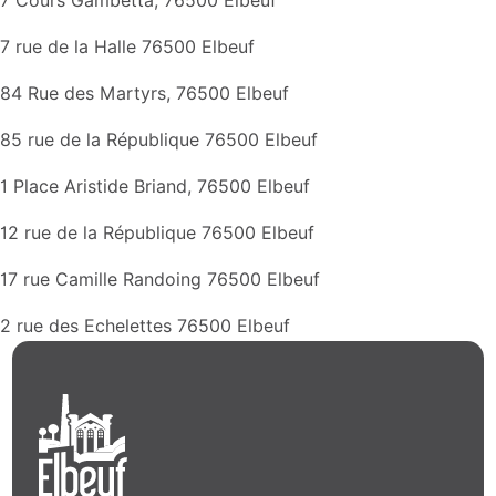
7 Cours Gambetta, 76500 Elbeuf
7 rue de la Halle 76500 Elbeuf
84 Rue des Martyrs, 76500 Elbeuf
85 rue de la République 76500 Elbeuf
1 Place Aristide Briand, 76500 Elbeuf
12 rue de la République 76500 Elbeuf
17 rue Camille Randoing 76500 Elbeuf
2 rue des Echelettes 76500 Elbeuf