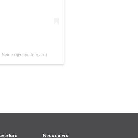
ur Seine (@elbeufmaville)
uverture
Nous suivre