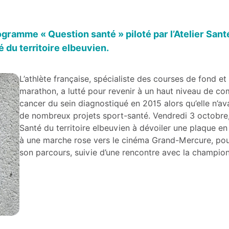
ogramme « Question santé » piloté par l’Atelier Sa
 du territoire elbeuvien.
L’athlète française, spécialiste des courses de fond e
marathon, a lutté pour revenir à un haut niveau de co
cancer du sein diagnostiqué en 2015 alors qu’elle n’av
de nombreux projets sport-santé. Vendredi 3 octobre, 
Santé du territoire elbeuvien à dévoiler une plaque e
à une marche rose vers le cinéma Grand-Mercure, pou
son parcours, suivie d’une rencontre avec la champio